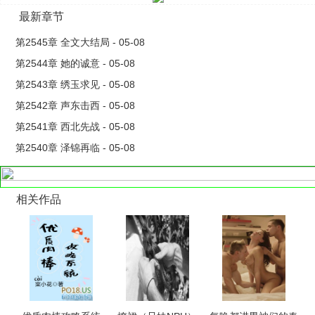
宁王？蠢货，你们不知道，传言是不可尽信的么！后来某个宠妻
最新章节
如命的男人问道：“你到底是从何时打算嫁给本王的？”锦玉莞尔，
灿若明珠：“若我说从上辈子开始，你" />
第2545章 全文大结局 - 05-08
<meta property="og:url"
第2544章 她的诚意 - 05-08
content="https://www.shouda88.net/shu_27196.html" />
第2543章 绣玉求见 - 05-08
第2542章 声东击西 - 05-08
第2541章 西北先战 - 05-08
第2540章 泽锦再临 - 05-08
相关作品