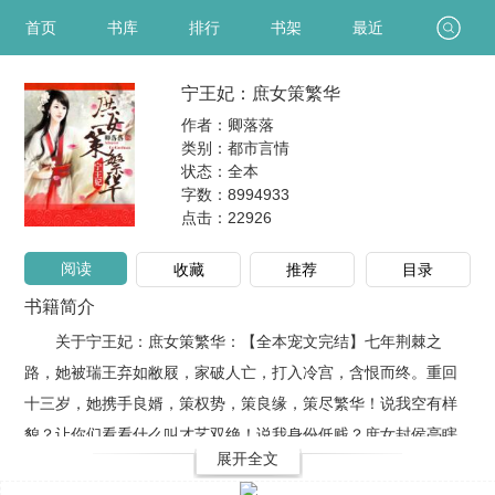
首页
书库
排行
书架
最近
宁王妃：庶女策繁华
作者：卿落落
类别：都市言情
状态：全本
字数：8994933
点击：
22926
阅读
收藏
推荐
目录
书籍简介
关于宁王妃：庶女策繁华：【全本宠文完结】七年荆棘之
路，她被瑞王弃如敝屐，家破人亡，打入冷宫，含恨而终。重回
十三岁，她携手良婿，策权势，策良缘，策尽繁华！说我空有样
貌？让你们看看什么叫才艺双绝！说我身份低贱？庶女封侯亮瞎
展开全文
你们的狗眼！笑话我嫁了那个幼时失聪，不近女色，性情暴虐的