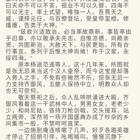
曰天命不可以不答，祖业不可以久替，四海不
可以无主，率土式望，唯独一人。吾畏天之
威，谨择元日，与百僚登坛，受皇帝玺绶。修
燔瘗，告类于大神。”
“兹欲兴适致治，必当革故鼎新。事皆率由
乎旧章，亦以敬承夫先志。自惟凉德，尚赖亲
贤，共图新治，大赦天下，与民更始。所有合
行事宜，条列于后惟大神尚飨！祚于汉家，永
绥四海。”
原本杨逍范遥等人，这十几年来，所图就
是张无忌来当这个汉人皇帝，而今这宝座却落
入旁人之手，不免有些揪然不乐，但张无忌一
力支持齐御风，五散人保持中立，明教众人却
也无可奈何。
敬天祭祀之后，众人乱哄哄涌进大殿，齐
御风看着这一干武林中人，男男女女，老老少
少，和尚尼姑，各持刀枪剑戟，交头接耳，站
立两旁，浑然将一场开国盛典办成了吵杂的乡
间集市一般，不禁呵呵直笑。
一边施耐庵连咳嗽了几声，好歹各路英雄
才停止了招朋引伴，吆喝喊叫，慢慢沉静下