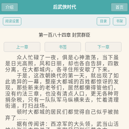
后武侠时代
介绍
首页
阅读设置
目录
书架
第一百八十四章 封赏群臣
上一章
书签
下一章
众人忙碌了一夜，俱是心神激荡，当下虽
是日光高照，风和日丽，却也各自告辞，四散
分离，在大都城内，各寻住所安歇了下来。
于是，这改朝换代的第一天，就出现了如
此诡异的一幕，整座大都城的百姓都惊讶的发
现，那些新来的老爷们，居然都懒得管他们，
没有约法三章，也没有清点人口，更无各种苛
捐杂税，只有一队队军马纵横来去，忙着清理
街道，打扫战场。
顿时大都城的居民们都觉得自己似乎被抛
弃了……
据有传闻讲：西凉军的大头领，武当山活