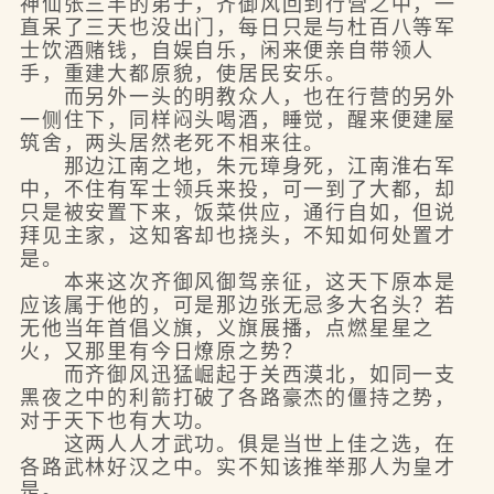
神仙张三丰的弟子，齐御风回到行营之中，一
直呆了三天也没出门，每日只是与杜百八等军
士饮酒赌钱，自娱自乐，闲来便亲自带领人
手，重建大都原貌，使居民安乐。
而另外一头的明教众人，也在行营的另外
一侧住下，同样闷头喝酒，睡觉，醒来便建屋
筑舍，两头居然老死不相来往。
那边江南之地，朱元璋身死，江南淮右军
中，不住有军士领兵来投，可一到了大都，却
只是被安置下来，饭菜供应，通行自如，但说
拜见主家，这知客却也挠头，不知如何处置才
是。
本来这次齐御风御驾亲征，这天下原本是
应该属于他的，可是那边张无忌多大名头？若
无他当年首倡义旗，义旗展播，点燃星星之
火，又那里有今日燎原之势？
而齐御风迅猛崛起于关西漠北，如同一支
黑夜之中的利箭打破了各路豪杰的僵持之势，
对于天下也有大功。
这两人人才武功。俱是当世上佳之选，在
各路武林好汉之中。实不知该推举那人为皇才
是。