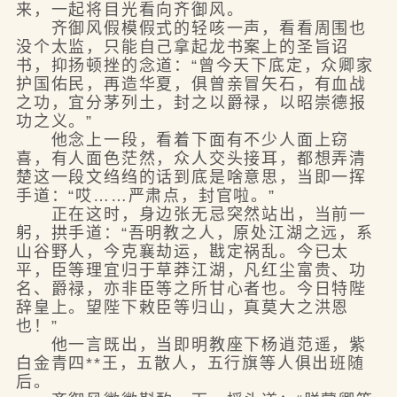
来，一起将目光看向齐御风。
齐御风假模假式的轻咳一声，看看周围也
没个太监，只能自己拿起龙书案上的圣旨诏
书，抑扬顿挫的念道：“曾今天下底定，众卿家
护国佑民，再造华夏，俱曾亲冒矢石，有血战
之功，宜分茅列土，封之以爵禄，以昭崇德报
功之义。”
他念上一段，看着下面有不少人面上窃
喜，有人面色茫然，众人交头接耳，都想弄清
楚这一段文绉绉的话到底是啥意思，当即一挥
手道：“哎……严肃点，封官啦。”
正在这时，身边张无忌突然站出，当前一
躬，拱手道：“吾明教之人，原处江湖之远，系
山谷野人，今克襄劫运，戡定祸乱。今已太
平，臣等理宜归于草莽江湖，凡红尘富贵、功
名、爵禄，亦非臣等之所甘心者也。今日特陛
辞皇上。望陛下敕臣等归山，真莫大之洪恩
也！”
他一言既出，当即明教座下杨逍范遥，紫
白金青四**王，五散人，五行旗等人俱出班随
后。