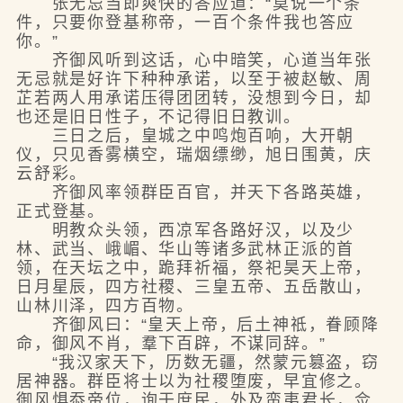
张无忌当即爽快的答应道：“莫说一个条
件，只要你登基称帝，一百个条件我也答应
你。”
齐御风听到这话，心中暗笑，心道当年张
无忌就是好许下种种承诺，以至于被赵敏、周
芷若两人用承诺压得团团转，没想到今日，却
也还是旧日性子，不记得旧日教训。
三日之后，皇城之中鸣炮百响，大开朝
仪，只见香雾横空，瑞烟缥缈，旭日围黄，庆
云舒彩。
齐御风率领群臣百官，并天下各路英雄，
正式登基。
明教众头领，西凉军各路好汉，以及少
林、武当、峨嵋、华山等诸多武林正派的首
领，在天坛之中，跪拜祈福，祭祀昊天上帝，
日月星辰，四方社稷、三皇五帝、五岳散山，
山林川泽，四方百物。
齐御风曰：“皇天上帝，后土神祗，眷顾降
命，御风不肖，羣下百辟，不谋同辞。”
“我汉家天下，历数无疆，然蒙元篡盗，窃
居神器。群臣将士以为社稷堕废，早宜修之。
御风惧忝帝位，询于庶民，外及蛮夷君长，佥