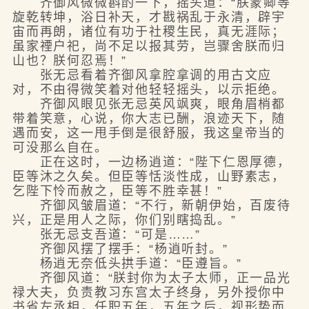
齐御风微微斟酌一下，摇头道：“朕蒙卿等
旋乾转坤，浴日补天，才戡祸乱于永清，辟宇
宙而再朗，诸位有功于社稷生民，真无涯际；
虽家禋户祀，尚不足以报其劳，岂骤舍朕而归
山也？朕何忍焉！”
张无忌看着齐御风拿腔拿调的用古文应
对，不由得微笑着对他轻轻摇头，以示拒绝。
齐御风眼见张无忌英风飒爽，眼角眉梢都
带着笑意，心说，你大志已酬，浪迹天下，随
遇而安，这一甩手倒是很舒服，我这皇帝当的
可没那么自在。
正在这时，一边杨逍道：“陛下仁恩厚德，
臣等沐之久矣。但臣等恬淡性成，山野素志，
乞陛下怜而赦之，臣等不胜幸甚！”
齐御风皱眉道：“不行，新朝伊始，百废待
兴，正是用人之际，你们别瞎捣乱。”
张无忌支吾道：“可是……”
齐御风摆了摆手：“杨逍听封。”
杨逍无奈低头拱手道：“臣遵旨。”
齐御风道：“朕封你为太子太师，正一品光
禄大夫，负责教习东宫太子终身，另外授你中
书省左丞相，任职五年，五年之后，视形势而