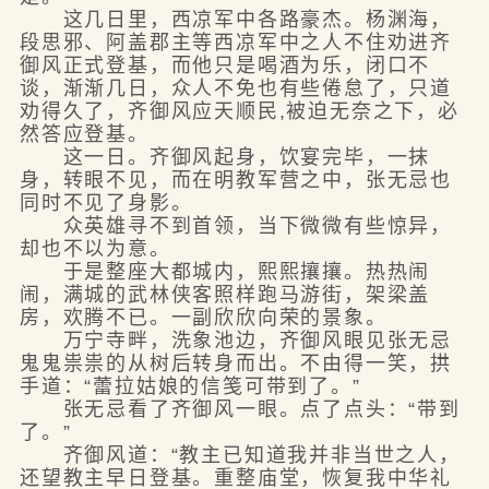
这几日里，西凉军中各路豪杰。杨渊海，
段思邪、阿盖郡主等西凉军中之人不住劝进齐
御风正式登基，而他只是喝酒为乐，闭口不
谈，渐渐几日，众人不免也有些倦怠了，只道
劝得久了，齐御风应天顺民,被迫无奈之下，必
然答应登基。
这一日。齐御风起身，饮宴完毕，一抹
身，转眼不见，而在明教军营之中，张无忌也
同时不见了身影。
众英雄寻不到首领，当下微微有些惊异，
却也不以为意。
于是整座大都城内，熙熙攘攘。热热闹
闹，满城的武林侠客照样跑马游街，架梁盖
房，欢腾不已。一副欣欣向荣的景象。
万宁寺畔，洗象池边，齐御风眼见张无忌
鬼鬼祟祟的从树后转身而出。不由得一笑，拱
手道：“蕾拉姑娘的信笺可带到了。”
张无忌看了齐御风一眼。点了点头：“带到
了。”
齐御风道：“教主已知道我并非当世之人，
还望教主早日登基。重整庙堂，恢复我中华礼