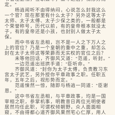
定。”
杨逍闻听不由得纳闷，心说怎么封我这么
一个官？现在那里有什么太子？另外这等太子
太师、太子太傅、太子少保之类的，一般都是
个荣誉称号，历代以前，有的皇帝根本就没太
子，有的皇帝还是小孩，也封别人做太子太
保。
而中书省左丞相，岂不是一人之下万人之
上的官位？乃是一个皇朝的重中之重，却怎么
封在太子太师这等荣爵而无实权的官位之后？
未等他回话，齐御风又道：“范遥，听封。”
一边范遥出班拱手道：“臣听命。”
齐御风道：“封你为太子太傅，负责教习东
宫太子武艺，另外授你平章政事之职。任职五
年，五年之后，视形势而定。”
范遥悚然一惊，随即与杨逍一同道：“臣谢
恩。”
这中书省左丞相，与平章政事，均是一国
宰相之职，参掌机事，明教昔日两位光明使者
居然均任此职，可谓权倾朝野，众人面面相
窥，不由得都心道齐御风果然宅心仁厚，用人