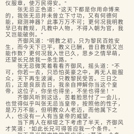
仪服章，使万民得安。”
张无忌正色道：“这天下都是你用命博来
的，我张无忌并未曾立下寸功，又有何德何
能，窥测神器？此事万万不可；更何况我明教
早已有教规，凡教中人物，不得入朝为官，我
又岂能破例。”
齐御风道：“明教之初，只为黎民百姓安
生，而今天下已平，教义已酬，昔日教规又岂
能作数？更何况我入世已久，思乡之情早萌，
还望长兄放我一条生路。”
张无忌微笑着看看齐御风，摇头道：“不
可，你若一去，只恐怕英豪之中，再无人能服
众，天下再生波澜，只教黎民受苦。三日之
后，正是良辰吉日，我亲自押解你当这个皇
帝，这位子，你坐也得坐，不坐也得坐！”
齐御风听到这话，苦着脸思忖了一会儿，
也觉得似乎叫张无忌当皇帝，按照他的性子，
是万万不能，但明教众人老迈，而他属下之
人，也没有一人有当皇帝的威望。
当下两人在柳堤之下考虑了半天，齐御风
才笑道：“如此长兄可得答应我一个条件。”