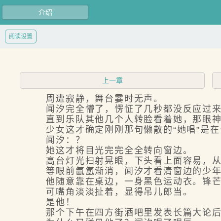
介绍
阅读设置
上一章
周遭寂静，舞台霎时无声。
闻汐完全懵了，愣怔了几秒都没反应过来
直到乐队其他几个人转脸看着她，那眼神
少女这才确定刚刚那句懒散的“她唱”是在
闻汐：？
她这才将目光完完全全转向窗边。
高台灯光扫射晃眼，下头看上面容易，从
等眼前氤氲渐消，闻汐才看清窗边的少年
他随意靠在桌边，一身黑色运动衣。锋芒
可嘴角淡淡扯着，显得吊儿郎当。
是他！
那个下午在四方街酒吧里发表长篇大论后