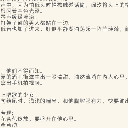
中，因为怕低头时帽檐触碰话筒，闻汐将头上的
根闪着金色光泽。
琴声缓缓流淌。
打架子鼓的男人都站在一边。
音也加了进来，好似平静湖泊荡起一阵阵涟漪，
，他们不得而知。
的酒吧街滋生出一股清甜，油然流淌在游人心里，
拿出手机拍视频。
上唱歌的少女。
结尾时，浅浅的喘息，和他胸腔强有力，快要蹦
若现;
花含苞绽放，要盛开在他心里。
牵意动。