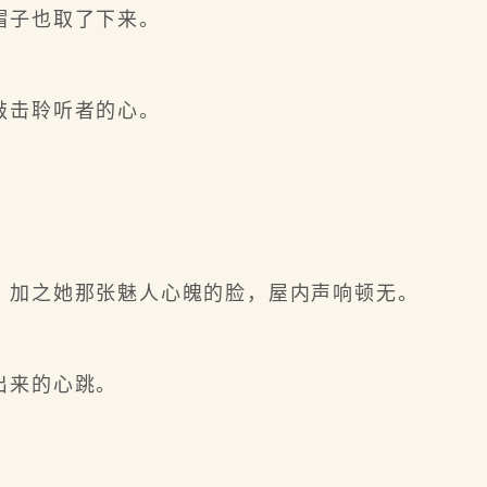
帽子也取了下来。
敲击聆听者的心。
加之她那张魅人心魄的脸，屋内声响顿无。
出来的心跳。