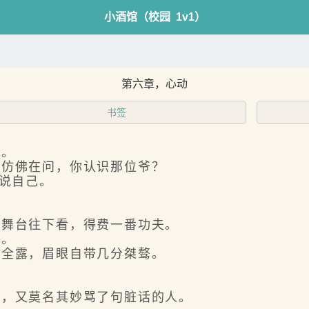
小酒馆（校园 1v1）
第六章，心动
书签
。
仿佛在问，你认识那位爷？
说自己。
舞台往下看，得费一番功夫。
。
全露，眉眼自带几分桀骜。
，又莫名其妙骂了句脏话的人。