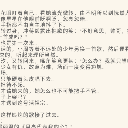
眼盯着自己。看她流光微转，由不明所以到恍然
像星星在他眼前眨啊眨，忽亮忽暗。
手指都不由自主地抖了下。
过身，冲蒋毅露出抱歉的笑：“不好意思，帅哥，
首成吗？”
也是第一次来。
的，小周等着不远处的少年另换一首歌，然后便看
欠的，听起来理所当然。
，又转回来，嘴角笑意更甚：“怎么办？我就只想
少女有仇，故意为难，场面一度变得尴尬。
场。
只能硬着头皮唱下去。
担待不起。
才请她来的，她怎么也不可能撒手不管。
子上架吗？
才遇到这号活祖宗。
这样娘炮的歌接了过去。
：
丽君的《月亮代表我的心》”