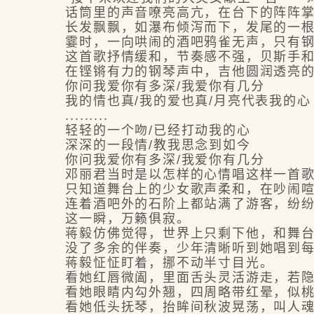
话筒里的声音嘹亮高亢，在台下的阵阵掌声
长发飘飘，如瀑布倾泻而下，发尾的一根
霎时，一向哄闹的酒吧鸦雀无声，只有钢
这首歌抒情缓和，节奏感不强，贝斯手和
在铿锵有力的钢琴声中，吉他圆润透亮的低
你问我爱你有多深/我爱你有几分
我的情也真/我的爱也真/月亮代表我的心
.........
轻轻的一个吻/已经打动我的心
深深的一段情/教我思念到如今
你问我爱你有多深/我爱你有几分
邓丽君当时是以怎样的心情唱这样一首歌
只知道舞台上的少女歌声柔和，在吵闹喧嚣
连着酒吧外的石阶上都站满了游客，纷纷
这一瞬，万籁俱寂。
蒋毅仿佛觉得，世界上只剩下他，和舞台
没了多余的伴奏，少年清晰听到她唱到每句
蒋毅怔怔盯着，挪不动半寸目光。
看她红唇微阖，里面舌头灵活游走，若隐
看她眼睛内勾外翘，四周略带红晕，似桃
看她低头抚琴，抬眸间秋波晃荡，叫人魂