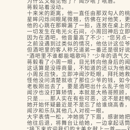
为什么又碰见他了？闻汐呡了呡唇。
蒋毅站着没动。
十来米的距离，他一直任由那双勾人的桃花
星眸闪烁间眼尾微翘，仿佛在对他笑，更
他的心跳在那瞬漏了一拍，连放在桌上的
一切发生在电光火石间，小周回神后立即转
因为在酒吧，他音量高了不少：“您另点一
之前没遇到过类似的情况，他估计这位爷
但酒吧里的客人称兄道弟一番还是很好说话
“酒吧里不谁都能唱歌吗？”少年的语气欠
蒋毅看了小周一眼，目光转向他身后的闻汐
这话算是没得商量，不知道的还以为他和
小周反应快，立即冲闻汐眨眼，拜托她救
怪他没问清楚就收了那位少爷的钱，如今
老板刚出去了，要是酒吧出什么乱子他可
闻汐也没打算矫情，本就是大杨哥照顾，
只是……那人实在有些可恶，这不是赶鸭
她开始怀疑最近是不是忘了给谁烧高香，
闻汐和乐队其他几人对视一眼。
大宇表情一松，冲她挑了下眉，感谢她把
他往后退，将舞台让给她，一边拿起话筒
“接下来欢迎我们的大美女献上一首——邓