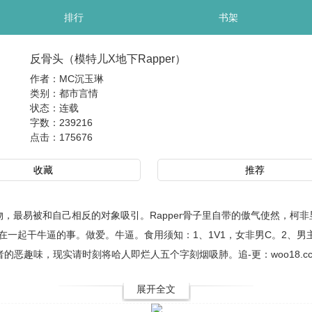
排行
书架
反骨头（模特儿X地下Rapper）
作者：MC沉玉琳
类别：都市言情
状态：连载
字数：239216
点击：
175676
收藏
推荐
物，最易被和自己相反的对象吸引。Rapper骨子里自带的傲气使然，柯
一起干牛逼的事。做爱。牛逼。食用须知：1、1V1，女非男C。2、男主
恶趣味，现实请时刻将哈人即烂人五个字刻烟吸肺。追-更：woo18.cc (ωo
展开全文