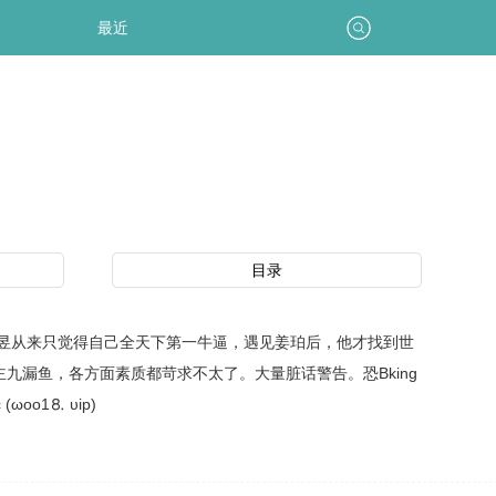
最近
目录
非昱从来只觉得自己全天下第一牛逼，遇见姜珀后，他才找到世
九漏鱼，各方面素质都苛求不太了。大量脏话警告。恐Bking
о1⒏ υip)