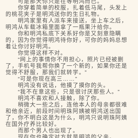
可是那天你只是在等明鸿而已。
你穿着简单的校服，扎着低马尾，头发上
的桃花夹子是明鸿送你的生日礼物。
明鸿家里有人派车来接送，坐上车之后，
明鸿从车载冰箱里面拿了一瓶果汁给你。
你和明鸿私底下关系好你是又刻意隐瞒
的，因为你觉得明鸿待你好，可你的妈妈总想
着让你讨好明鸿。
你觉得这样不对。
“网上的事情你不用担心，照片已经被删
了，手机号我帮你换了一个新的，如果你还是
觉得不舒服，那我们就转学。”
“可是你现在高三……”
明鸿没有说话，他摸了摸你的头。
“我不在意这些，只是很讨厌那些人。”
明鸿不喜欢和人接触，除了你。
稍微大一些之后，连他本人的母亲都很难
和他亲近，前段时间明珠阿姨被明鸿送出国
了，你不明白这是为什么，明鸿只说明珠阿姨
在国外疗养比较好。
而那个男人也出现了。
现在你也确定对方就是明鸿的父亲。