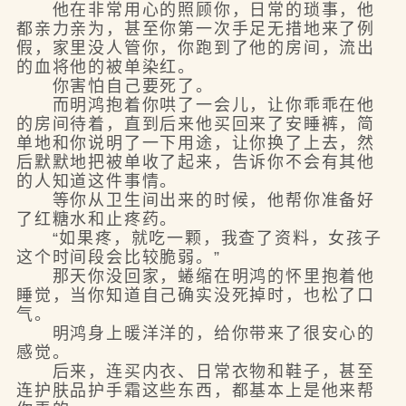
他在非常用心的照顾你，日常的琐事，他
都亲力亲为，甚至你第一次手足无措地来了例
假，家里没人管你，你跑到了他的房间，流出
的血将他的被单染红。
你害怕自己要死了。
而明鸿抱着你哄了一会儿，让你乖乖在他
的房间待着，直到后来他买回来了安睡裤，简
单地和你说明了一下用途，让你换了上去，然
后默默地把被单收了起来，告诉你不会有其他
的人知道这件事情。
等你从卫生间出来的时候，他帮你准备好
了红糖水和止疼药。
“如果疼，就吃一颗，我查了资料，女孩子
这个时间段会比较脆弱。”
那天你没回家，蜷缩在明鸿的怀里抱着他
睡觉，当你知道自己确实没死掉时，也松了口
气。
明鸿身上暖洋洋的，给你带来了很安心的
感觉。
后来，连买内衣、日常衣物和鞋子，甚至
连护肤品护手霜这些东西，都基本上是他来帮