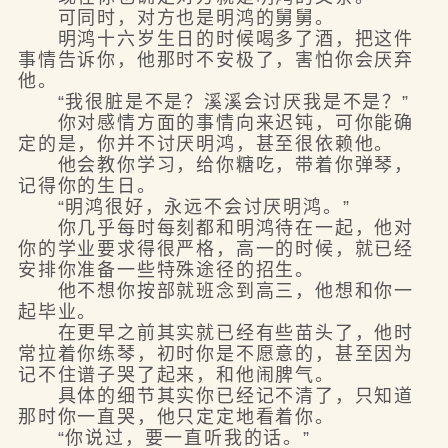
可同时，对方也是明鸿的舅舅。
明鸿十六岁生日的时候喝多了酒，把这件
事情告诉你，他那时不安极了，害怕你会厌弃
他。
“我很脏是不是？溪溪会讨厌我是不是？”
你对感情方面的事情向来迟钝，可你能确
定的是，你并不讨厌明鸿，甚至很依赖他。
他会教你学习，给你糖吃，带着你弹琴，
记得你的生日。
“明鸿很好，永远不会讨厌明鸿。”
你几乎每时每刻都和明鸿待在一起，他对
你的学业要求得很严格，高一的时候，就已经
安排你准备一些特殊途径的招生。
他不想你按部就班念到高三，他想和你一
起毕业。
在更早之前其实就已经有些苗头了，他时
常拉着你练琴，初时你是不愿意的，甚至因为
记不住谱子哭了起来，和他闹脾气。
具体的细节其实你已经记不清了，只知道
那时你一直哭，他只定定地看着你。
“你说过，要一直听我的话。”