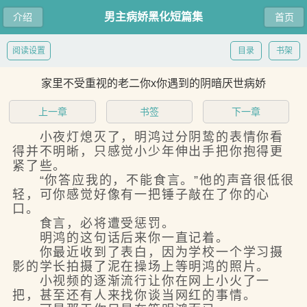
男主病娇黑化短篇集
介绍
首页
阅读设置
目录
书架
家里不受重视的老二你x你遇到的阴暗厌世病娇
上一章
书签
下一章
小夜灯熄灭了，明鸿过分阴鸷的表情你看
得并不明晰，只感觉小少年伸出手把你抱得更
紧了些。
“你答应我的，不能食言。”他的声音很低很
轻，可你感觉好像有一把锤子敲在了你的心
口。
食言，必将遭受惩罚。
明鸿的这句话后来你一直记着。
你最近收到了表白，因为学校一个学习摄
影的学长拍摄了泥在操场上等明鸿的照片。
小视频的逐渐流行让你在网上小火了一
把，甚至还有人来找你谈当网红的事情。