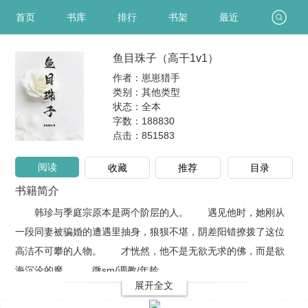
首页
书库
排行
书架
最近
鱼目珠子（高干1v1）
作者：崽崽猎手
类别：其他类型
状态：全本
字数：188830
点击：
851583
阅读
收藏
推荐
目录
书籍简介
韩珍与季庭宗原本是两个阶层的人。 遇见他时，她刚从
一段同妻被骗婚的遭遇里抽身，狼狈不堪，阴差阳错撩拨了这位
高洁不可攀的人物。 才恍然，他不是无欲无求的佛，而是欲
海沉沦的魔。 微sm/调教/年龄..
展开全文