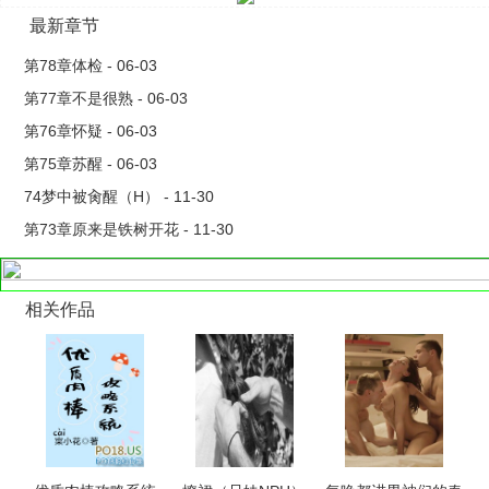
堪。沉灏看着躺在自己怀里睡得安静惬意的少女，两人此时浑身
最新章节
赤裸，她软绵的奶子紧紧贴在他的腹肌上被挤压变了形，他黯沉
的黑眸中藏着复杂的情愫，突然想到不久前查出的报告，还有他
第78章体检 - 06-03
们无数个日夜的颠倒缠绵，似乎有什么东西要破土而出。难怪见
第77章不是很熟 - 06-03
到她会有种特别的亲近感，原来他一直以来操得都是自己的亲妹
第76章怀疑 - 06-03
妹。或许愧疚和后悔是有的，但是做都做了，比起道德伦理，比
第75章苏醒 - 06-03
起父母，比起外人的闲言碎语，他更在乎她的决定和看法。***一
74梦中被肏醒（H） - 11-30
个生活在上流社会的天之骄子，一个生活在社会底层的打工妹，
第73章原来是铁树开花 - 11-30
真假千金，真骨科，男主将错就错，道德感并不强，但是在女主
面前装得很好，女主前期知道后有点抗拒，后面架不住对男主的
喜欢想跟他在一起。
相关作品