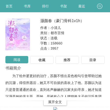
首页
书库
排行
书架
最近
灏颜春（豪门骨科1v1h）
作者：小清儿
类别：都市言情
状态：连载
字数：158660
点击：
3957
阅读
收藏
推荐
目录
书籍简介
为了给外婆更好的治疗，苏颜不惜出卖色相勾引曾帮助过她
的沉灏，得偿所愿后，她又不可自拔的喜欢上了他。苏颜以为这
只是普普通通的喜欢，直到名声赫赫的沉家夫妇寻亲，她才知道
沉灏是她的亲大哥，而她，是被有心之人狸猫换太子的沉氏集团
展开全文
千金。****偌大的卧室一片狼藉，地板上尽是褪去的衣物凌乱不