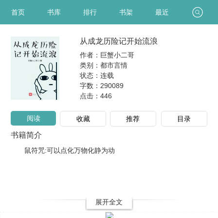
首页
书库
排行
书架
最近
从成龙历险记开始流浪
作者：巨蟹小二哥
类别：都市言情
状态：连载
字数：290089
点击：
446
阅读
收藏
推荐
目录
书籍简介
鼠符咒:可以点化万物化静为动
展开全文