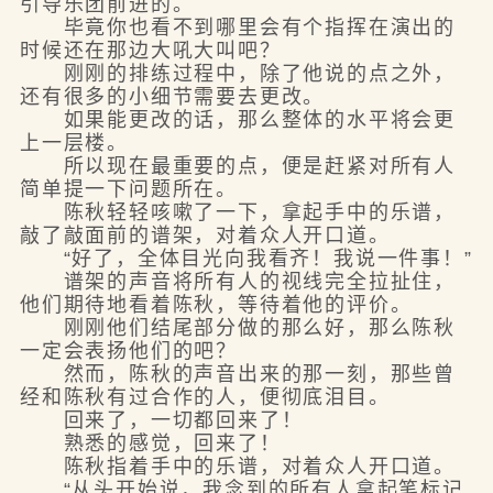
引导乐团前进的。
毕竟你也看不到哪里会有个指挥在演出的
时候还在那边大吼大叫吧？
刚刚的排练过程中，除了他说的点之外，
还有很多的小细节需要去更改。
如果能更改的话，那么整体的水平将会更
上一层楼。
所以现在最重要的点，便是赶紧对所有人
简单提一下问题所在。
陈秋轻轻咳嗽了一下，拿起手中的乐谱，
敲了敲面前的谱架，对着众人开口道。
“好了，全体目光向我看齐！我说一件事！”
谱架的声音将所有人的视线完全拉扯住，
他们期待地看着陈秋，等待着他的评价。
刚刚他们结尾部分做的那么好，那么陈秋
一定会表扬他们的吧？
然而，陈秋的声音出来的那一刻，那些曾
经和陈秋有过合作的人，便彻底泪目。
回来了，一切都回来了！
熟悉的感觉，回来了！
陈秋指着手中的乐谱，对着众人开口道。
“从头开始说，我念到的所有人拿起笔标记