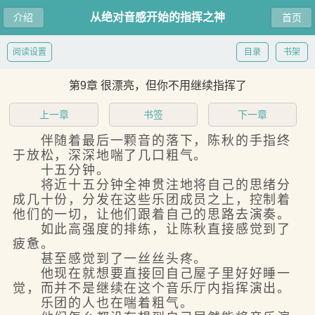
从绝对音感开始的指挥之神
介绍
首页
阅读设置
目录
书架
第9章 很漂亮，但你不用继续指挥了
上一章
书签
下一章
伴随着最后一颗音的落下，陈秋的手指终
于放松，深深地喘了几口粗气。
十五分钟。
将近十五分钟全神贯注地将自己的思绪分
成几十份，分发在这些乐团成员之上，控制着
他们的一切，让他们跟着自己的思路去演奏。
如此高强度的排练，让陈秋直接感觉到了
疲惫。
甚至感觉到了一丝丝头疼。
他现在就想要直接回自己屋子里好好睡一
觉，而并不是继续在这个音乐厅内指挥演出。
乐团的人也在喘着粗气。