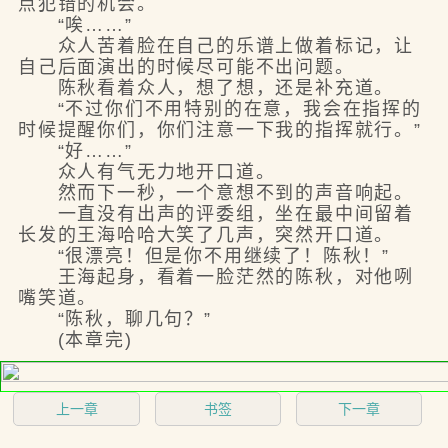
点犯错的机会。
“唉……”
众人苦着脸在自己的乐谱上做着标记，让
自己后面演出的时候尽可能不出问题。
陈秋看着众人，想了想，还是补充道。
“不过你们不用特别的在意，我会在指挥的
时候提醒你们，你们注意一下我的指挥就行。”
“好……”
众人有气无力地开口道。
然而下一秒，一个意想不到的声音响起。
一直没有出声的评委组，坐在最中间留着
长发的王海哈哈大笑了几声，突然开口道。
“很漂亮！但是你不用继续了！陈秋！”
王海起身，看着一脸茫然的陈秋，对他咧
嘴笑道。
“陈秋，聊几句？”
(本章完)
上一章
书签
下一章