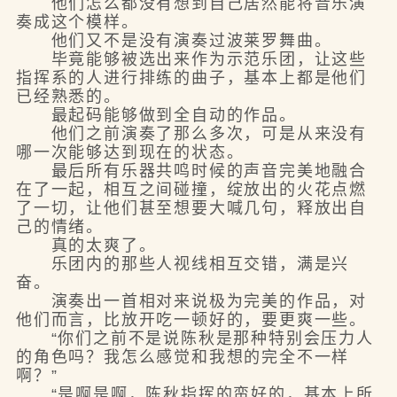
他们怎么都没有想到自己居然能将音乐演
奏成这个模样。
他们又不是没有演奏过波莱罗舞曲。
毕竟能够被选出来作为示范乐团，让这些
指挥系的人进行排练的曲子，基本上都是他们
已经熟悉的。
最起码能够做到全自动的作品。
他们之前演奏了那么多次，可是从来没有
哪一次能够达到现在的状态。
最后所有乐器共鸣时候的声音完美地融合
在了一起，相互之间碰撞，绽放出的火花点燃
了一切，让他们甚至想要大喊几句，释放出自
己的情绪。
真的太爽了。
乐团内的那些人视线相互交错，满是兴
奋。
演奏出一首相对来说极为完美的作品，对
他们而言，比放开吃一顿好的，要更爽一些。
“你们之前不是说陈秋是那种特别会压力人
的角色吗？我怎么感觉和我想的完全不一样
啊？”
“是啊是啊，陈秋指挥的蛮好的，基本上所