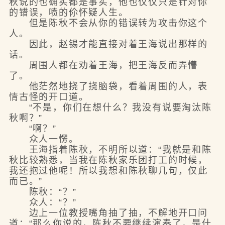
秋说的也确实都是事实，他也仅仅只是针对你
的错误，喷的伱怀疑人生。
但是陈秋不会从你的错误转为攻击你这个
人。
因此，赵锡才能直接对着王海说出那样的
话。
周围人都在劝着王海，把王海反而弄懵
了。
他茫然地挠了挠脑袋，看着周围的人，表
情古怪的开口道。
“不是，你们在想什么？我没有说要淘汰陈
秋啊？”
“啊？”
众人一愣。
王海指着陈秋，不明所以道：“我就是和陈
秋比较熟悉，当我在陈秋家乐团打工的时候，
我还抱过他呢！所以我想和陈秋聊几句，仅此
而已。”
陈秋：“？”
众人：“？”
边上一位教授嘴角抽了抽，不解地开口问
道：“那么你说的，陈秋不要继续演奏了，是什