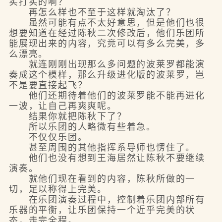
实打实的啊？
再怎么样也不至于这样就淘汰了？
虽然可能有点不太好意思，但是他们也很
想要知道在经过陈秋二次修改后，他们乐团所
能展现出来的内容，究竟可以有多么完美，多
么漂亮。
就连刚刚出现那么多问题的波莱罗都能演
奏成这个模样，那么升级进化版的波莱罗，岂
不是要直接起飞？
他们还期待着他们的波莱罗能不能再进化
一波，让自己再爽爽呢。
结果你就把陈秋下了？
所以乐团的人略微有些着急。
不仅仅乐团。
甚至周围的其他指挥系导师也愣住了。
他们也没有想到王海居然让陈秋不要继续
演奏。
就他们现在看到的内容，陈秋所做的一
切，足以称得上完美。
在乐团演奏过程中，控制着乐团内部所有
乐器的平衡，让乐团保持一个近乎完美的状
态，走完全程。