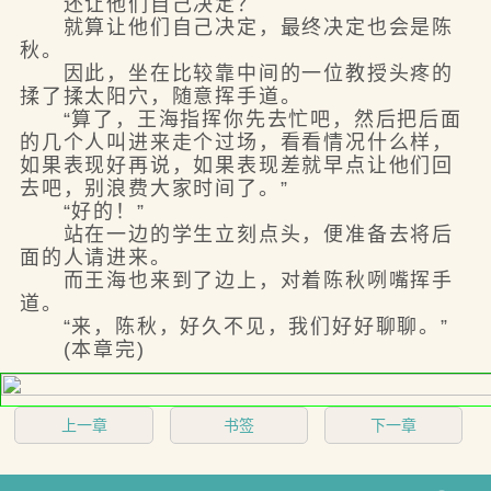
还让他们自己决定？
就算让他们自己决定，最终决定也会是陈
秋。
因此，坐在比较靠中间的一位教授头疼的
揉了揉太阳穴，随意挥手道。
“算了，王海指挥你先去忙吧，然后把后面
的几个人叫进来走个过场，看看情况什么样，
如果表现好再说，如果表现差就早点让他们回
去吧，别浪费大家时间了。”
“好的！”
站在一边的学生立刻点头，便准备去将后
面的人请进来。
而王海也来到了边上，对着陈秋咧嘴挥手
道。
“来，陈秋，好久不见，我们好好聊聊。”
(本章完)
上一章
书签
下一章