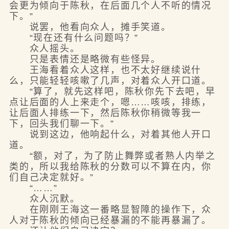
会更为倾向于陈秋，在后面几个人不听的情况
下。”
说罢，他看向众人，摊手笑道。
“现在还有什么问题吗？”
众人摇头。
只是表情还是略微有些怪异。
王海看着众人这样，也不太好继续说什
么，只能轻轻咳嗽了几声，对着众人开口道。
“算了，就先这样吧，陈秋你先下去吧，早
点让后面的人上来走个，嗯……咳咳，排练，
让后面人排练一下，然后陈秋你稍微等我一
下，回头我们聊一下。”
说到这边，他响起什么，对着其他人开口
道。
“额，对了，为了防止舞弊或者熟人内举之
类的，所以我给陈秋的分数可以不算在内，你
们自己决定就好。”
“……”
众人沉默。
在刚刚王海这一番略显智障的操作下，众
人对于陈秋的倾向已经暴漏的不能再暴漏了。