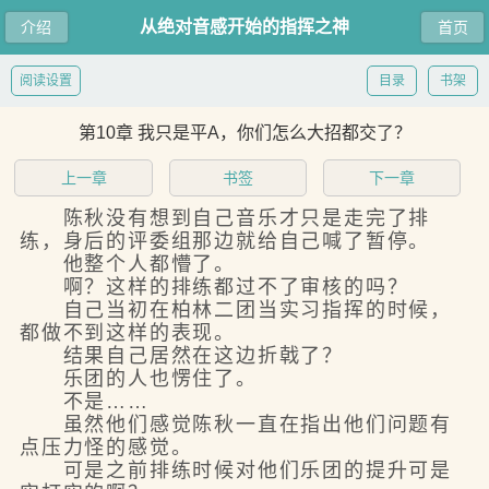
从绝对音感开始的指挥之神
介绍
首页
阅读设置
目录
书架
第10章 我只是平A，你们怎么大招都交了？
上一章
书签
下一章
陈秋没有想到自己音乐才只是走完了排
练，身后的评委组那边就给自己喊了暂停。
他整个人都懵了。
啊？这样的排练都过不了审核的吗？
自己当初在柏林二团当实习指挥的时候，
都做不到这样的表现。
结果自己居然在这边折戟了？
乐团的人也愣住了。
不是……
虽然他们感觉陈秋一直在指出他们问题有
点压力怪的感觉。
可是之前排练时候对他们乐团的提升可是