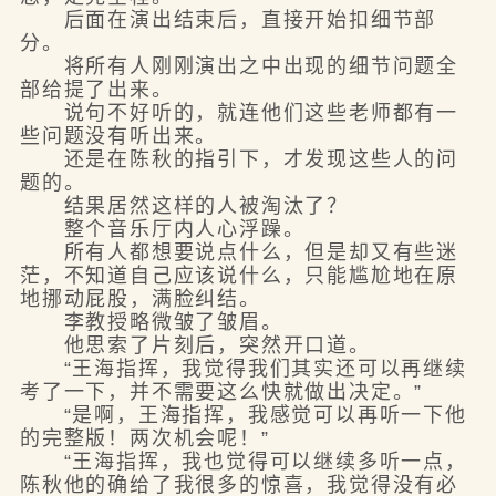
后面在演出结束后，直接开始扣细节部
分。
将所有人刚刚演出之中出现的细节问题全
部给提了出来。
说句不好听的，就连他们这些老师都有一
些问题没有听出来。
还是在陈秋的指引下，才发现这些人的问
题的。
结果居然这样的人被淘汰了？
整个音乐厅内人心浮躁。
所有人都想要说点什么，但是却又有些迷
茫，不知道自己应该说什么，只能尴尬地在原
地挪动屁股，满脸纠结。
李教授略微皱了皱眉。
他思索了片刻后，突然开口道。
“王海指挥，我觉得我们其实还可以再继续
考了一下，并不需要这么快就做出决定。”
“是啊，王海指挥，我感觉可以再听一下他
的完整版！两次机会呢！”
“王海指挥，我也觉得可以继续多听一点，
陈秋他的确给了我很多的惊喜，我觉得没有必