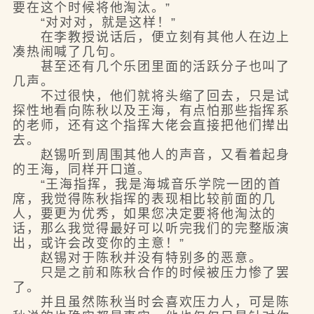
要在这个时候将他淘汰。”
“对对对，就是这样！”
在李教授说话后，便立刻有其他人在边上
凑热闹喊了几句。
甚至还有几个乐团里面的活跃分子也叫了
几声。
不过很快，他们就将头缩了回去，只是试
探性地看向陈秋以及王海，有点怕那些指挥系
的老师，还有这个指挥大佬会直接把他们撵出
去。
赵锡听到周围其他人的声音，又看着起身
的王海，同样开口道。
“王海指挥，我是海城音乐学院一团的首
席，我觉得陈秋指挥的表现相比较前面的几
人，要更为优秀，如果您决定要将他淘汰的
话，那么我觉得最好可以听完我们的完整版演
出，或许会改变你的主意！”
赵锡对于陈秋并没有特别多的恶意。
只是之前和陈秋合作的时候被压力惨了罢
了。
并且虽然陈秋当时会喜欢压力人，可是陈