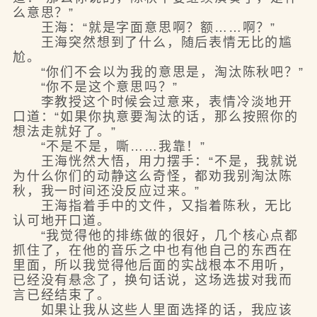
么意思？”
王海：“就是字面意思啊？额……啊？”
王海突然想到了什么，随后表情无比的尴
尬。
“你们不会以为我的意思是，淘汰陈秋吧？”
“你不是这个意思吗？”
李教授这个时候会过意来，表情冷淡地开
口道：“如果你执意要淘汰的话，那么按照你的
想法走就好了。”
“不是不是，嘶……我靠！”
王海恍然大悟，用力摆手：“不是，我就说
为什么你们的动静这么奇怪，都劝我别淘汰陈
秋，我一时间还没反应过来。”
王海指着手中的文件，又指着陈秋，无比
认可地开口道。
“我觉得他的排练做的很好，几个核心点都
抓住了，在他的音乐之中也有他自己的东西在
里面，所以我觉得他后面的实战根本不用听，
已经没有悬念了，换句话说，这场选拔对我而
言已经结束了。
如果让我从这些人里面选择的话，我应该