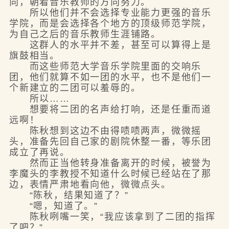
向，朝着音乐教师的方向努力。
所以他们并不会选择专业能力更强的音乐
学院，而是会选择各个地方的顶级师范学院，
为自己之后的音乐教师生涯铺路。
这群人的水平并不差，甚至可以算得上是
旗鼓相当。
而这些师范大学音乐学院里面的交响乐
团，他们就算不如一团的水平，也不是他们一
个新建立的二团可以羞辱的。
所以……
想要将二团的名声给打响，还是任重而道
远啊！
陈秋想到这边不由得啧啧两声，微微摇
头，准备先回自己家的剧院休整一番，等乐团
成立了再说。
然而正当他转身准备离开的时候，被誉为
李魔头的李教授不知道什么时候已经站在了那
边，表情严肃地看向他，微微点头。
“陈秋，结果知道了？”
“嗯，知道了。”
陈秋咧嘴一笑，“我应该拿到了二团的指挥
了吧？”