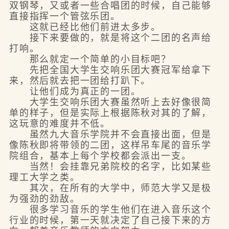
双钢琴，又或者一些合唱团的时候，自己能够
直接指挥一个管弦乐团。
这就已经比他们前进太多步。
接下来要做的，就是将这个二团的名声给
打响。
那么就定一个简单的小目标吧？
先把全国大学生交响乐团大赛冠军给拿下
来，然后就去把一团给打趴下。
让他们成为真正的一团。
大学生交响乐团大赛虽然听上去好像很简
单的样子，但是实际上根据陈秋对其的了解，
这玩意的难度并不低。
虽然九大音乐学院并不会直接出面，但是
像陈秋即将带领的二团，这样吊车尾的音乐学
院组合，基本上每个学校都会派出一支。
当然！会挂靠兄弟院校的名字，比如某些
理工大学之类。
其次，在所有的大学中，师范大学又是极
为强劲的劲敌。
很多学习音乐的学生他们在进入音乐这个
行业的时候，第一天就决定了自己接下来的方