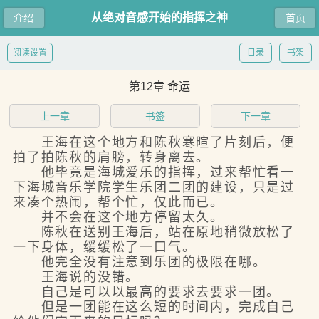
从绝对音感开始的指挥之神
介绍
首页
阅读设置
目录
书架
第12章 命运
上一章
书签
下一章
王海在这个地方和陈秋寒暄了片刻后，便
拍了拍陈秋的肩膀，转身离去。
他毕竟是海城爱乐的指挥，过来帮忙看一
下海城音乐学院学生乐团二团的建设，只是过
来凑个热闹，帮个忙，仅此而已。
并不会在这个地方停留太久。
陈秋在送别王海后，站在原地稍微放松了
一下身体，缓缓松了一口气。
他完全没有注意到乐团的极限在哪。
王海说的没错。
自己是可以以最高的要求去要求一团。
但是一团能在这么短的时间内，完成自己