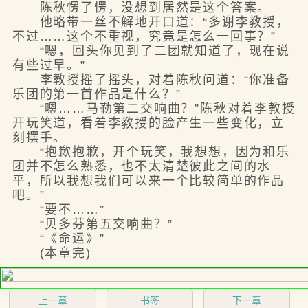
陈秋愣了愣，没想到居然是这个答案。
他略带一丝不解地开口道：“多谢李教授，
不过……这个不重视，究竟是怎么一回事？”
“嗯，回头你见到了二团就知道了，现在说
有些过早。”
李教授摇了摇头，对着陈秋问道：“你准备
乐团的第一首作品是什么？”
“嗯……马勒第二交响曲？”陈秋对着李教授
开玩笑道，看着李教授的脸产生一些变化，立
刻摆手。
“抱歉抱歉，开个玩笑，我想想，因为和乐
团并不怎么熟悉，也不太清楚彼此之间的水
平，所以我想我们可以来一个比较简单的作品
吧。”
“要不……”
“贝多芬第五交响曲？”
“《命运》”
(本章完)
上一章
书签
下一章