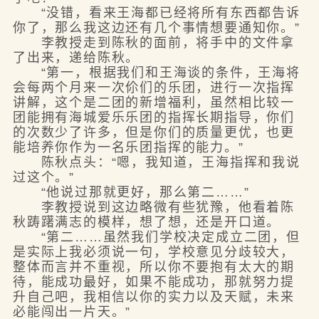
“没错，看来王海都已经将所有东西都告诉
你了，那么我这边还有几个事情想要通知你。”
李教授走到陈秋的面前，将手中的文件拿
了出来，递给陈秋。
“第一，根据我们和王海谈的条件，王海将
会每两个月来一次伱们的乐团，进行一次指挥
讲解，这个是二团的新增福利，虽然相比较一
团能拥有海城爱乐乐团的指挥长期指导，你们
的次数少了许多，但是你们的质量更优，也更
能培养你作为一名乐团指挥的能力。”
陈秋点头：“嗯，我知道，王海指挥和我说
过这个。”
“他说过那就更好，那么第二……”
李教授说到这边略微有些犹豫，他看着陈
秋踌躇满志的模样，想了想，还是开口道。
“第二……虽然我们学校决定成立二团，但
是实际上我必须说一句，学校意见分歧较大，
整体而言并不重视，所以你不要抱有太大的期
待，能成功最好，如果不能成功，那就努力提
升自己吧，我相信以你的实力以及天赋，未来
必能闯出一片天。”