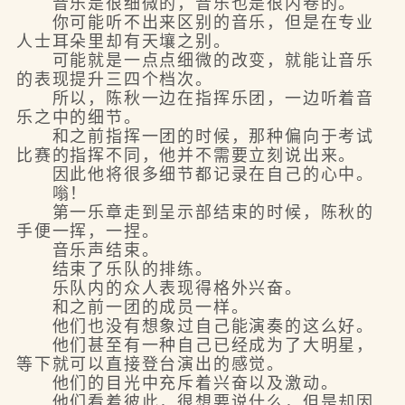
音乐是很细微的，音乐也是很内卷的。
你可能听不出来区别的音乐，但是在专业
人士耳朵里却有天壤之别。
可能就是一点点细微的改变，就能让音乐
的表现提升三四个档次。
所以，陈秋一边在指挥乐团，一边听着音
乐之中的细节。
和之前指挥一团的时候，那种偏向于考试
比赛的指挥不同，他并不需要立刻说出来。
因此他将很多细节都记录在自己的心中。
嗡！
第一乐章走到呈示部结束的时候，陈秋的
手便一挥，一捏。
音乐声结束。
结束了乐队的排练。
乐队内的众人表现得格外兴奋。
和之前一团的成员一样。
他们也没有想象过自己能演奏的这么好。
他们甚至有一种自己已经成为了大明星，
等下就可以直接登台演出的感觉。
他们的目光中充斥着兴奋以及激动。
他们看着彼此，很想要说什么，但是却因