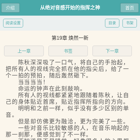
从绝对音感开始的指挥之神
介绍
首页
阅读设置
目录
书架
第19章 焕然一新
上一章
书签
下一章
陈秋深深吸了一口气，将自己的手抬起，
把所有人的视线完全抓在他的指尖后，给了一
个一拍的预拍，随后轰然砸下。
当当当当！
命运的钟声在此刻敲响。
所有人的视线都紧紧地跟随着陈秋，让自
己的身体贴近首席，贴近指挥所指向的方向。
明明和之前一样，似乎没有多少区别的单
音。
但是却仿佛更为融洽，更为完美了一些。
一些对音乐比较敏感的人，在音乐响起的
那一刹那，便感觉到了不一样。