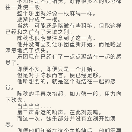
不知道是不是错觉，好像很多人的心思都
往一处使一般。
整个乐团就好像一根麻绳一样。
逐渐拧成了一根。
当然，可能还是略微有些粗糙，但能这样
已经和之前有了天壤之别。
陈秋也很明显注意到了这一点。
他并没有立刻让乐团重新开始，而是略显
满意地点了点头。
乐团现在已经有了一点点凝结在一起的感
觉了。
即便不多，即便只是一个开始。
但是对于陈秋而言，便已经足够。
他所想要的，就是这个凝结在一起的感
觉。
陈秋的手再次抬起，如刀劈一般，用力向
下砍去。
当当当当……
第二声命运的响声，在此刻轰鸣。
而这一次，弦乐部分并没有立刻开始演
奏。
即便他们知道在这个主旋律后，他们需要