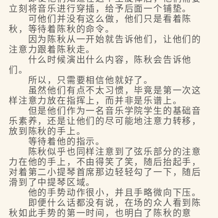
立刻将音乐进行穿插，给予后面一个铺垫。
可他们并没有这么做，他们只是看着陈
秋，等待着陈秋的命令。
因为陈秋从一开始就告诉他们，让他们的
注意力跟着陈秋走。
什么时候演出什么内容，陈秋会告诉他
们。
所以，只需要相信他就好了。
虽然他们有点不太习惯，毕竟是第一次这
样注意力放在指挥上，而并非是乐谱上。
但是他们作为一名音乐学院学生的基础音
乐素养，还是让他们的尽可能地注意力转移，
放到陈秋的手上。
等待着他的指示。
陈秋似乎也同样注意到了弦乐部分的注意
力在他的手上，不由得笑了笑，随后抬起手，
对着第二小提琴首席那边轻轻勾了一下，随后
滑到了中提琴区域。
他的手势动作很小，并且手略微向下压。
即便什么话都没有说，在场的众人看到陈
秋如此手势的第一时间，也明白了陈秋的意