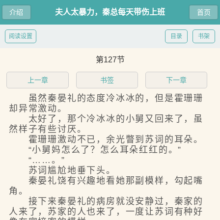
夫人太暴力，秦总每天带伤上班
介绍
首页
阅读设置
目录
书架
第127节
上一章
书签
下一章
虽然秦晏礼的态度冷冰冰的，但是霍珊珊
却异常激动。
太好了，那个冷冰冰的小舅又回来了，虽
然样子有些讨厌。
霍珊珊激动不已，余光瞥到苏词的耳朵。
“小舅妈怎么了？怎么耳朵红红的。”
“……。”
苏词尴尬地垂下头。
秦晏礼饶有兴趣地看她那副模样，勾起嘴
角。
接下来秦晏礼的病房就没安静过，秦家的
人来了，苏家的人也来了，一度让苏词有种好