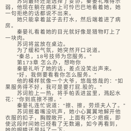
苏词最终还是选择了妥协，秦晏礼难得示
弱，他现在躺在病床上可怜巴巴地看着她，她
一句拒绝的话都说不出来。
她只能拿着盆子去打水，然后端着进了病
房。
秦晏礼看着她的目光就好像是猎物盯上了
一块肉。
苏词将盆放在桌边。
为了缓和气氛，她突然开口说道。
“秦总，18号技师为您服务。”
第173章 怎么办，想吻你
秦晏礼听了她的话，差点没笑出声来。
“好，我倒要看看你怎么服务。”
他的模样就像一个大爷，悠哉悠哉的：“如
果服务得不好，我可是要打屁.股的。”
苏词脸上一热，将手帕丢进盆里，溅起水
花：“你到底擦不擦。”
秦晏礼连忙说道：“擦、擦，劳烦夫人了。”
苏词抿着嘴没吭声，她小心翼翼地解开他
衣服的扣子，胸膛敞开，上面有不少疤痕，即
使这段时间她已经看了无数遍，如今再看到，
她的眼睛还是抖了一下。