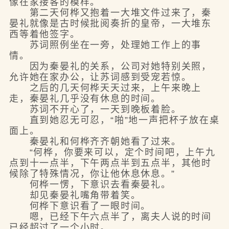
像在家接客的模样。
第二天何桦又抱着一大堆文件过来了，秦
晏礼就像是古时候批阅奏折的皇帝，一大堆东
西等着他签字。
苏词照例坐在一旁，处理她工作上的事
情。
因为秦晏礼的关系，公司对她特别关照，
允许她在家办公，让苏词感到受宠若惊。
之后的几天何桦天天过来，上午来晚上
走，秦晏礼几乎没有休息的时间。
苏词不开心了，一天到晚板着脸。
直到她忍无可忍，“啪”地一声把杯子放在桌
面上。
秦晏礼和何桦齐齐朝她看了过来。
“何桦，你要来可以，定个时间吧，上午九
点到十一点半，下午两点半到五点半，其他时
候除了特殊情况，你让他休息休息。”
何桦一愣，下意识去看秦晏礼。
却见秦晏礼嘴角带着笑。
何桦下意识看了一眼时间。
嗯，已经下午六点半了，离夫人说的时间
已经超过了一个小时。