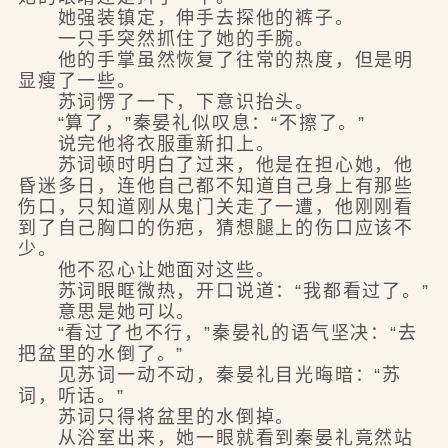
她强装镇定，伸手去探他的裤子。
一只手突然抓住了她的手腕。
他的手掌虽然恢复了往常的热度，但是明
显瘦了一些。
苏词愣了一下，下意识抬头。
“算了，”秦晏礼似叹息：“不擦了。”
说完他将衣服重新扣上。
苏词顿时明白了过来，他是在担心她，他
昏迷多日，连他自己都不知道自己身上有那些
伤口，只知道刚从鬼门关走了一遭，他刚刚看
到了自己胸口的伤疤，猜想腿上的伤口应该不
少。
他不忍心让她面对这些。
苏词眼眶微热，开口说道：“我都看过了。”
意思是她可以。
“看过了也不行，”秦晏礼的语气坚决：“去
把盆里的水倒了。”
见苏词一动不动，秦晏礼目光晦暗：“苏
词，听话。”
苏词只得将盆里的水倒掉。
从浴室出来，她一眼就看到秦晏礼竟然站