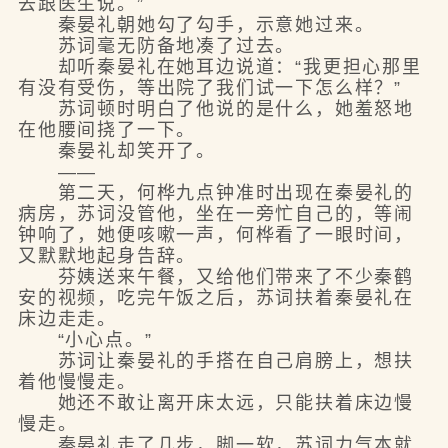
去跟医生说。”
秦晏礼朝她勾了勾手，示意她过来。
苏词毫无防备地凑了过去。
却听秦晏礼在她耳边说道：“我更担心那里
有没有受伤，等出院了我们试一下怎么样？”
苏词顿时明白了他说的是什么，她羞怒地
在他腰间挠了一下。
秦晏礼却笑开了。
——
第二天，何桦九点钟准时出现在秦晏礼的
病房，苏词没管他，坐在一旁忙自己的，等闹
钟响了，她便咳嗽一声，何桦看了一眼时间，
又默默地起身告辞。
芬姨送来午餐，又给他们带来了不少秦鹤
安的视频，吃完午饭之后，苏词扶着秦晏礼在
床边走走。
“小心点。”
苏词让秦晏礼的手搭在自己肩膀上，想扶
着他慢慢走。
她还不敢让离开床太远，只能扶着床边慢
慢走。
秦晏礼走了几步，脚一软，苏词力气本就