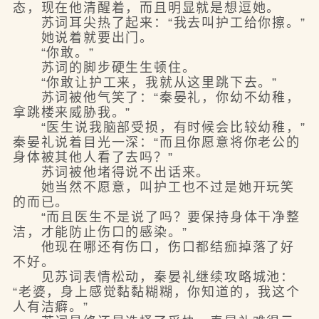
态，现在他清醒着，而且明显就是想逗她。
苏词耳尖热了起来：“我去叫护工给你擦。”
她说着就要出门。
“你敢。”
苏词的脚步硬生生顿住。
“你敢让护工来，我就从这里跳下去。”
苏词被他气笑了：“秦晏礼，你幼不幼稚，
拿跳楼来威胁我。”
“医生说我脑部受损，有时候会比较幼稚，”
秦晏礼说着目光一深：“而且你愿意将你老公的
身体被其他人看了去吗？”
苏词被他堵得说不出话来。
她当然不愿意，叫护工也不过是她开玩笑
的而已。
“而且医生不是说了吗？要保持身体干净整
洁，才能防止伤口的感染。”
他现在哪还有伤口，伤口都结痂掉落了好
不好。
见苏词表情松动，秦晏礼继续攻略城池：
“老婆，身上感觉黏黏糊糊，你知道的，我这个
人有洁癖。”