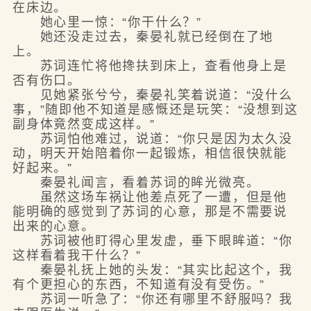
在床边。
她心里一惊：“你干什么？”
她还没走过去，秦晏礼就已经倒在了地
上。
苏词连忙将他搀扶到床上，查看他身上是
否有伤口。
见她紧张兮兮，秦晏礼笑着说道：“没什么
事，”随即他不知道是感慨还是玩笑：“没想到这
副身体竟然变成这样。”
苏词怕他难过，说道：“你只是因为太久没
动，明天开始陪着你一起锻炼，相信很快就能
好起来。”
秦晏礼闻言，看着苏词的眸光微亮。
虽然这场车祸让他差点死了一遭，但是他
能明确的感觉到了苏词的心意，那是不需要说
出来的心意。
苏词被他盯得心里发虚，垂下眼眸道：“你
这样看着我干什么？”
秦晏礼抚上她的头发：“其实比起这个，我
有个更担心的东西，不知道有没有受伤。”
苏词一听急了：“你还有哪里不舒服吗？我