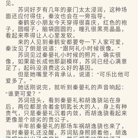
见。
苏词好歹有几年的豪门太太浸润，这种场
面还应付得住，秦汝也会在一旁指导。
秦鹤安小朋友今天穿得很喜庆，红色的袍
子，圆帽子，脑袋圆圆的，瞳孔很黑亮晶晶，
看起来乖得让人心里发软。
来的人见到秦鹤安都要夸一下人家可爱，
秦汝见了倒是说道：“跟阿礼小时候很像。”
苏词见过秦晏礼小时候的照片，确实很
像，如果能长成他那副模样，苏词已经心满意
足了，起码没浪费这么好的基因。
但是她嘴里不肯承认，说道：“可乐比他可
爱多了。”
她话刚说完，就听到秦晏礼的声音响起：
“谁更可爱？”
苏词扭头，看到秦晏礼和胡逸骁站在身
后，两位都是含着金钥匙长大的人，身上有种
贵气，只是秦晏礼沉着内敛，而胡逸骁看起来
更像是个顽劣的贵公子。
半年前秦晏礼的那场车祸胡逸骁也来了，
当时秦晏礼还没醒，苏词贴身照顾着他，胡逸