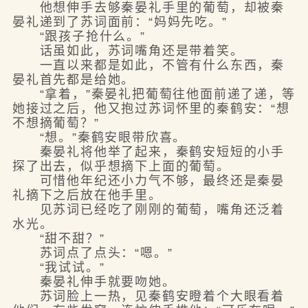
他想伸手去够秦晏礼手里的葡萄，却被秦
晏礼递到了苏词面前：“妈妈先吃。”
“跟孩子抢什么。”
话虽如此，苏词嘴角还是带着笑。
一直以来都是如此，不管有什么东西，秦
晏礼首先都是给她。
“拿着，”秦晏礼把葡萄往他面前递了递，等
她接过之后，他又抱过苏词怀里的秦鹤安：“想
不想摘葡萄？”
“想。”秦鹤安眼带欣喜。
秦晏礼将他举了起来，秦鹤安短短的小手
探了出去，似乎想摘下上面的葡萄。
可惜他年纪还小力气不够，最终还是秦晏
礼摘下之后放在他手里。
见苏词已经吃了刚刚的葡萄，嘴角还泛着
水光。
“甜不甜？”
苏词点了点头：“嗯。”
“我试试。”
秦晏礼伸手就要吻她。
苏词脸上一热，见秦鹤安瞪着个大眼看着