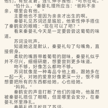
他们，有些发窘，连忙伸手推他：“可乐在呢。”
“怕什么，”秦晏礼理所应当：“爸妈不亲
亲，哪里会有他。”
主要他也不是因为亲亲才出生的啊。
秦晏礼见苏词还是尴尬，他索性伸手捂住
了秦鹤安的眼睛：“现在可以了吧？”
看来秦晏礼今天是一定要尝尝这葡萄的味
道。
苏词没吭声。
知道她这是默认，秦晏礼勾了勾嘴角，直
接俯身。
柔软的嘴唇带着葡萄的甜味，秦晏礼似乎
并不尽兴，细细研磨，想要尝到更多味道。
吻不够，好像怎么都吻不够。
苏词就像是一种毒品令他上瘾，跟她多在
一起一天，对她的爱意好像更深一分，恨不得
想要把所有的东西都给她，心也给她。
“妈妈。”
秦鹤安的声音打断了他们的接吻，他虽然
被秦晏礼捂住了眼睛，但是哪里会安分，在秦
晏礼怀里挣扎。
秦晏礼终于松开了苏词。