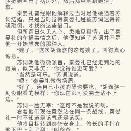
骁把她叫出了病房外，然后郑重地跟她道了
歉。
秦晏礼曾经跟他解释过当时是他硬逼着苏
词结婚，只是当时觉得秦晏礼是被苏词迷得神
魂颠倒，才找的这些借口。
但所谓日久见人心、患难见真情，出了秦
晏礼的车祸事情之后，他便知道了苏词并不是
他一开始想象的那种人。
“嫂子。”这次胡逸骁的这句嫂子，叫得真心
诚意。
苏词朝他微微颔首，秦晏礼已经走到她的
跟前，似笑非笑：“你觉得谁更可爱？”
“当然是可乐。”苏词说道。
“嗯？”秦晏礼微微扬眉。
“好了，连自己小孩的醋也要吃，”胡逸骁一
副没眼看的模样：“你现在跟可爱完全沾不上
边。”
苏词一脸无辜：“这可不是我说的啊。”
看着他们现在竟然站在同一条战线，秦晏
礼一时不知道是该气还是该笑。
他将目标转到秦鹤安身上，修长的手指在
他下巴上刮了刮：“叫爸爸。”