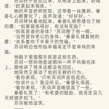
苏词终于反应过来，从他身上起来，娇嗔
道：“赶紧起来锻炼。”
她的声音娇娇软软，还带着一丝撒娇，秦
晏礼心都要化了，连声说道：“好好好。”
苏词搀扶着他起来，秦晏礼顺势搂住了她
的腰：“如果锻炼得好，有没有奖励？”
“到底是谁的身体？”苏词瞪了他一眼。
“当然是你老公的身体，”秦晏礼揉着她的
腰：“关系着你下半辈子的性福。”
苏词明白他所指幸福肯定不是单纯的幸
福。
他脑子里面整天就是这些东西。
苏词一想到他昏迷期间一声不吭躺在床
上，跟他讲了很多话都没有回应。
她突然又原谅了他的无赖的行为。
“看你表现。”只听苏词声音低低的。
“你说什么？我没听见。”秦晏礼扬眉。
“看你表现。”苏词声音略提高了一些。
秦晏礼笑了：“有老婆的鼓励，我肯定没几
天就健步如飞。”
苏词被他逗笑。
——