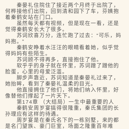
秦晏礼住院住了接近两个月终于出院了，
何桦接他们出院，回到清和园下了车，芬姨抱
着秦鹤安站在门口。
虽然每天都有视频，但是现在一看，还是
觉得秦鹤安长大了很多。
苏词欣喜万分，连忙跑了过去：“可乐，妈
妈抱。”
秦鹤安睁着水汪汪的眼睛看着她，似乎觉
得妈妈有些陌生。
苏词顾不得再多，直接抱住了他。
软乎乎的身子就在怀里，苏词蹭了蹭他的
脸蛋，心里的母爱泛滥。
脚步声靠近，苏词知道是秦晏礼过来了，
她抬眸，看到了秦晏礼温柔的目光。
他直接拥住了他们，将她们纳入怀里，好
像替他们撑起了一片天下。
第174章 （大结局）一生中最重要的人
秦鹤安周岁宴搞得很隆重，秦氏集团的长
孙理应有这样的待遇。
周岁宴是在秦氏名下的一栋别墅，来的都
是名门望族、豪门巨室，场面之隆重百年难