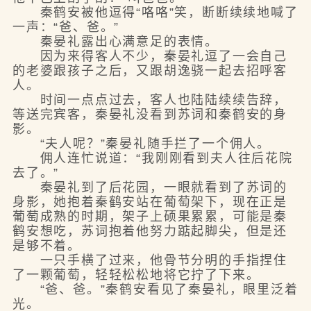
秦鹤安被他逗得“咯咯”笑，断断续续地喊了
一声：“爸、爸。”
秦晏礼露出心满意足的表情。
因为来得客人不少，秦晏礼逗了一会自己
的老婆跟孩子之后，又跟胡逸骁一起去招呼客
人。
时间一点点过去，客人也陆陆续续告辞，
等送完宾客，秦晏礼没看到苏词和秦鹤安的身
影。
“夫人呢？”秦晏礼随手拦了一个佣人。
佣人连忙说道：“我刚刚看到夫人往后花院
去了。”
秦晏礼到了后花园，一眼就看到了苏词的
身影，她抱着秦鹤安站在葡萄架下，现在正是
葡萄成熟的时期，架子上硕果累累，可能是秦
鹤安想吃，苏词抱着他努力踮起脚尖，但是还
是够不着。
一只手横了过来，他骨节分明的手指捏住
了一颗葡萄，轻轻松松地将它拧了下来。
“爸、爸。”秦鹤安看见了秦晏礼，眼里泛着
光。