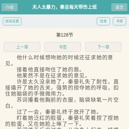
夫人太暴力，秦总每天带伤上班
介绍
首页
阅读设置
目录
书架
第128节
上一章
书签
下一章
他什么时候想吻她的时候还征求她的意
见。
接着他直接吻住了她的唇。
他果然不是在征求她的意见。
许是太久没亲她了，秦晏礼失了耐性，直
接撬开了她的舌关，强势的掠夺她的呼吸，扣
住她脑袋的手微微用力。
苏词攥着他胸前的衣服，脑袋缺氧一片空
白。
过了一会，秦晏礼终于放开了她。
盯着她泛红的脸蛋，秦晏礼笑着捏了捏她
的脸蛋，又在她脸上啄了一下。