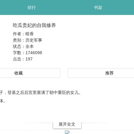
排行
书架
吃瓜贵妃的自我修养
作者：暗香
类别：历史军事
状态：全本
字数：1746098
点击：
197
收藏
推荐
，登基之后后宫里塞满了朝中重臣的女儿。
体。
展开全文