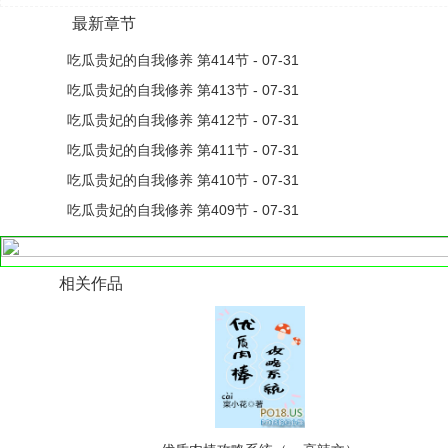
最新章节
吃瓜贵妃的自我修养 第414节 - 07-31
吃瓜贵妃的自我修养 第413节 - 07-31
吃瓜贵妃的自我修养 第412节 - 07-31
吃瓜贵妃的自我修养 第411节 - 07-31
吃瓜贵妃的自我修养 第410节 - 07-31
吃瓜贵妃的自我修养 第409节 - 07-31
相关作品