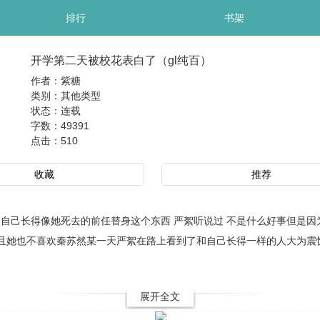
排行
书架
开学第二天被校花表白了（gl纯百）
作者：紫糖
类别：其他类型
状态：连载
字数：49391
点击：
510
收藏
推荐
己长得像她死去的前任替身这个东西 严絮听说过 不是什么好事但是因
她也不喜欢秦苏然某一天严絮在路上看到了和自己长得一样的人大为震惊秦苏然
展开全文