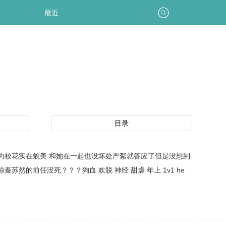
最近
目录
为校花实在貌美 和她在一起也没坏处严絮就答应了但是没想到
的前任没死？？？狗血 欢脱 神经 甜虐 年上 1v1 he