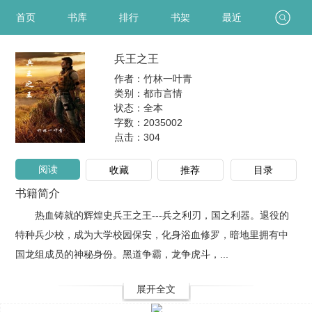
首页
书库
排行
书架
最近
兵王之王
作者：竹林一叶青
类别：都市言情
状态：全本
字数：2035002
点击：
304
阅读
收藏
推荐
目录
书籍简介
热血铸就的辉煌史兵王之王---兵之利刃，国之利器。退役的
特种兵少校，成为大学校园保安，化身浴血修罗，暗地里拥有中
国龙组成员的神秘身份。黑道争霸，龙争虎斗，...
展开全文