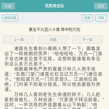
花豹突击队
介绍
首页
阅读设置
目录
书架
第五千九百八十章 阵中的刀光
上一章
书签
下一章
诸葛先生看到小雅两人愣了一下，跟着发
出了一阵爽朗的笑声：“哈哈哈哈，万氏一门弟
子自古神龙见首不见尾，没想到我诸葛有幸见
到这么多万氏弟子。”
他跟着神色严肃的看着万林几人拱手说
道：“玄鼎门掌门诸葛长虹见过万氏一门诸位弟
子。”他知道万氏一门历史悠久，江湖地位高
绝，门内弟子的辈分极高，所以他态度极为恭
谨。
万林几人看到老先生恭谨的样子，几人赶
紧躬身施礼，万林说道：“万家弟子拜见前辈。”
这时，一声洪亮的声音跟着从山下响起：“哈