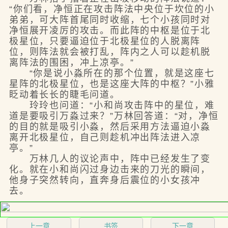
“你们看，净恒正在攻击阵法中央位于坎位的小
弟弟，可大阵首尾同时收缩，七个小孩同时对
净恒展开凌厉的攻击。而此阵的中枢是位于北
极星位，只要逼迫位于北极星位的人脱离阵
位，则阵法就会被打乱，阵内之人可以趁机脱
离阵法的围困，冲上凉亭。”
“你是说小淼所在的那个位置，就是这座七
星阵的北极星位，也是这座大阵的中枢？”小雅
眨动着长长的睫毛问道。
玲玲也问道：“小和尚攻击阵中的星位，难
道是要吸引万淼过来？”万林回答道：“对，净恒
的目的就是吸引小淼，然后采用方法逼迫小淼
离开北极星位，自己则趁机冲出阵法进入凉
亭。”
万林几人的议论声中，阵中已经发生了变
化。就在小和尚闪过身边击来的刀光的瞬间，
他身子突然转向，直奔身后震位的小女孩冲
去。
上一章
书签
下一章