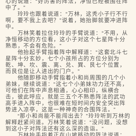
心的说道：“好厉害的阵法，净恒已经被围在阵
中了。”
玲玲也跟着说道：“万林，这秃小子行不行
啊，要不我上去吧？”说着，她抬脚就要冲进阵
中。
万林笑着拉住玲玲的手臂说道：“不用，从
净恒移动的方位看，这小子对这个七星阵十分
熟悉，不会有危险。”
他抬起手臂指着阵中解释道：“这套北斗七
星阵十分玄妙，七个小孩所占的方位分别为
乾、坤、坎、震、离、兑、巽、艮七个位置，
而艮位是让人进出的门户。”
他随即移动手臂指着小和尚周围的几个小
弟妹，继续说道：“这七个小弟妹功力还不高，
可他们在阵中声息相通，心心相印，纵横合
击，彼此呼应，就是三五个不熟悉阵法的武功
高手进入阵中，也很难在短时间内安全突出阵
势进入凉亭，这是一种神奇的合围阵法。”
“那小和尚能不能闯出去？”玲玲听到万林的
解释赶紧问道。万林笑着说道：“没问题，没想
到这小子对阵法还有这么深的造诣。”
万林抬手指着正在山坡移动的阵法说道：