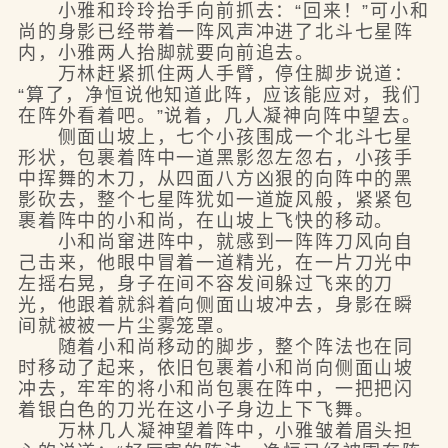
小雅和玲玲抬手向前抓去：“回来！”可小和
尚的身影已经带着一阵风声冲进了北斗七星阵
内，小雅两人抬脚就要向前追去。
万林赶紧抓住两人手臂，停住脚步说道：
“算了，净恒说他知道此阵，应该能应对，我们
在阵外看着吧。”说着，几人凝神向阵中望去。
侧面山坡上，七个小孩围成一个北斗七星
形状，包裹着阵中一道黑影忽左忽右，小孩手
中挥舞的木刀，从四面八方凶狠的向阵中的黑
影砍去，整个七星阵犹如一道旋风般，紧紧包
裹着阵中的小和尚，在山坡上飞快的移动。
小和尚窜进阵中，就感到一阵阵刀风向自
己击来，他眼中冒着一道精光，在一片刀光中
左摇右晃，身子在间不容发间躲过飞来的刀
光，他跟着就斜着向侧面山坡冲去，身影在瞬
间就被被一片尘雾笼罩。
随着小和尚移动的脚步，整个阵法也在同
时移动了起来，依旧包裹着小和尚向侧面山坡
冲去，牢牢的将小和尚包裹在阵中，一把把闪
着银白色的刀光在这小子身边上下飞舞。
万林几人凝神望着阵中，小雅皱着眉头担