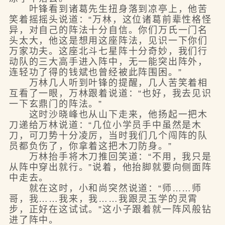
叶锋看到诸葛先生扭身落到凉亭上，他苦
笑着摇摇头说道：“万林，这位诸葛前辈性格怪
异，对自己的阵法十分自信。你们万氏一门名
头太大，他这是想用这座阵法，见识一下你们
万家功夫。这座北斗七星阵十分奇妙，我们行
动队的三大高手进入阵中，无一能突出阵外，
连轻功了得的钱斌也曾经被此阵围困。”
万林几人听到叶锋的提醒，几人苦笑着相
互看了一眼，万林跟着说道：“也好，我去见识
一下玄鼎门的阵法。”
这时沙晓峰也从山下走来，他扬起一把木
刀递给万林说道：“几位小学员手中虽然是木
刀，可刀势十分凌厉，当时我们几个闯阵的队
员都负伤了，你拿着这把木刀防身。”
万林抬手将木刀推回笑道：“不用，我只是
从阵中穿出就行。”说着，他抬脚就要向侧面阵
中走去。
就在这时，小和尚突然说道：“师……师
哥，我……我来，我……我跟灵玉学的灵霄
步，正好在这试试。”这小子跟着就一阵风般钻
进了阵中。