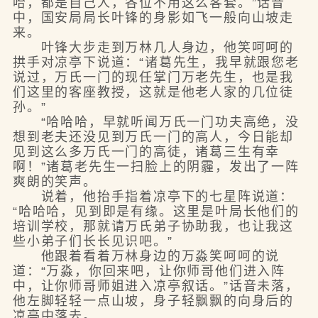
哈，都是自己人，各位不用这么客套。”话音
中，国安局局长叶锋的身影如飞一般向山坡走
来。
叶锋大步走到万林几人身边，他笑呵呵的
拱手对凉亭下说道：“诸葛先生，我早就跟您老
说过，万氏一门的现任掌门万老先生，也是我
们这里的客座教授，这就是他老人家的几位徒
孙。”
“哈哈哈，早就听闻万氏一门功夫高绝，没
想到老夫还没见到万氏一门的高人，今日能却
见到这么多万氏一门的高徒，诸葛三生有幸
啊！”诸葛老先生一扫脸上的阴霾，发出了一阵
爽朗的笑声。
说着，他抬手指着凉亭下的七星阵说道：
“哈哈哈，见到即是有缘。这里是叶局长他们的
培训学校，那就请万氏弟子协助我，也让我这
些小弟子们长长见识吧。”
他跟着看着万林身边的万淼笑呵呵的说
道：“万淼，你回来吧，让你师哥他们进入阵
中，让你师哥师姐进入凉亭叙话。”话音未落，
他左脚轻轻一点山坡，身子轻飘飘的向身后的
凉亭中落去。