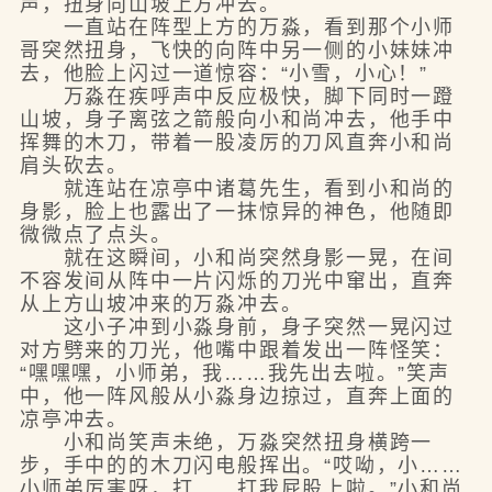
声，扭身向山坡上方冲去。
一直站在阵型上方的万淼，看到那个小师
哥突然扭身，飞快的向阵中另一侧的小妹妹冲
去，他脸上闪过一道惊容：“小雪，小心！”
万淼在疾呼声中反应极快，脚下同时一蹬
山坡，身子离弦之箭般向小和尚冲去，他手中
挥舞的木刀，带着一股凌厉的刀风直奔小和尚
肩头砍去。
就连站在凉亭中诸葛先生，看到小和尚的
身影，脸上也露出了一抹惊异的神色，他随即
微微点了点头。
就在这瞬间，小和尚突然身影一晃，在间
不容发间从阵中一片闪烁的刀光中窜出，直奔
从上方山坡冲来的万淼冲去。
这小子冲到小淼身前，身子突然一晃闪过
对方劈来的刀光，他嘴中跟着发出一阵怪笑：
“嘿嘿嘿，小师弟，我……我先出去啦。”笑声
中，他一阵风般从小淼身边掠过，直奔上面的
凉亭冲去。
小和尚笑声未绝，万淼突然扭身横跨一
步，手中的的木刀闪电般挥出。“哎呦，小……
小师弟厉害呀，打……打我屁股上啦。”小和尚