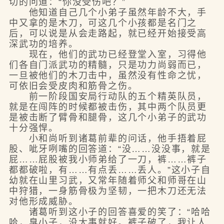
切的问道：“你没受伤吧？”
他知道自己几个小弟子虽然年龄不大，手
中又拿的是木刀，可这几个小孩都是名门之
后，可以说是从会走路起，就已经开始接受高
深武功的培养。
现在，他们的武功已经登堂入室，习得他
们各自门派武功的精髓，只是功力尚弱而已，
一旦被他们的木刀击中，虽然没有性命之忧，
可依旧会受皮肉和筋骨之伤。
前一阶段国安局行动队的五个精英队员，
就是在闯阵的时候都被击伤，其中两个队员更
是被击断了臂骨和腿骨，这几个小弟子的武功
十分强悍。
小和尚听到诸葛前辈的问话，他手捂着屁
股、呲牙咧嘴的回答道：“没……没没事，就是
屁……屁股被我小师弟给了一刀，裤……裤子
都都破啦，有……有点丢……丢人。”这小子自
幼就在山里习武，又常年随着师父和师哥在山
中狩猎，一身筋骨极为坚韧，一把木刀还无法
对他形成威胁。
诸葛听到这小子的回答喜爱的笑了：“哈哈
哈，臭小子，没大事就好。裤子破了，我让人