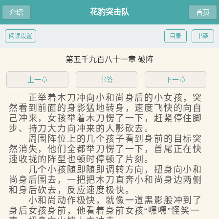
花豹突击队
介绍
首页
阅读设置
目录
书架
第五千九百八十一章 破阵
上一章
书签
下一章
正举着木刀冲向小和尚身后的小女孩，突
然看到前面的身影猛地转身，速度飞快的向自
己冲来，女孩举着木刀愣了一下，赶紧停住脚
步、持刀大力向冲来的人影砍去。
周围阵位上的几个孩子看到身前的目标突
然消失，他们全都举刀愣了一下，首尾正在快
速收拢的阵型也顿时停顿了片刻。
几个小孩随即随即调转方向，扭身向小和
尚身后围去，一把把木刀直奔小和尚身边两侧
和身后砍去，反应速度极快。
小和尚动作极快，就像一道黑影般冲到了
身后女孩身前，他看着身前女孩“嘿嘿”怪笑一