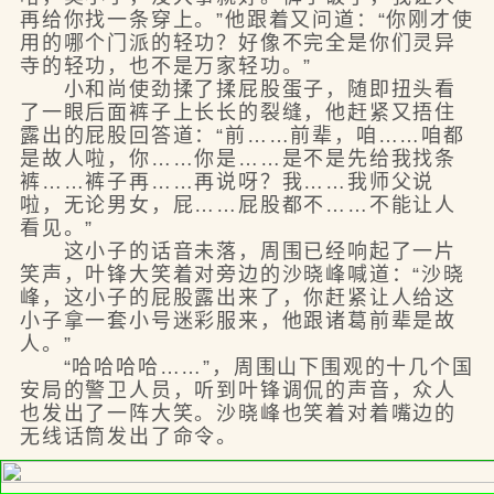
再给你找一条穿上。”他跟着又问道：“你刚才使
用的哪个门派的轻功？好像不完全是你们灵异
寺的轻功，也不是万家轻功。”
小和尚使劲揉了揉屁股蛋子，随即扭头看
了一眼后面裤子上长长的裂缝，他赶紧又捂住
露出的屁股回答道：“前……前辈，咱……咱都
是故人啦，你……你是……是不是先给我找条
裤……裤子再……再说呀？我……我师父说
啦，无论男女，屁……屁股都不……不能让人
看见。”
这小子的话音未落，周围已经响起了一片
笑声，叶锋大笑着对旁边的沙晓峰喊道：“沙晓
峰，这小子的屁股露出来了，你赶紧让人给这
小子拿一套小号迷彩服来，他跟诸葛前辈是故
人。”
“哈哈哈哈……”，周围山下围观的十几个国
安局的警卫人员，听到叶锋调侃的声音，众人
也发出了一阵大笑。沙晓峰也笑着对着嘴边的
无线话筒发出了命令。