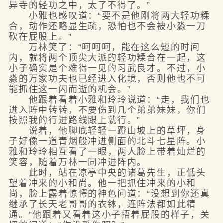
异寺的轻功之中，太了不得了。”
小雅也感叹道：“要不是他刚将两大轻功糅
合，动作还略显生疏，恐怕也不会被小淼一刀
砍在屁股上。”
万林笑了：“呵呵呵，能在这么短的时间
内，就将两个顶尖大派的轻功糅合在一起，这
小子确实是个难得一见的习武良才。不过，小
淼的万家功夫也已经进入化境，否则他也不可
能抓住这一闪而逝的机会。”
他跟着看着小雅和玲玲说道：“走，我们也
进入阵中转转，不要伤到几个弟弟妹妹，你们
按照我的行进路线跟上就行。”
说着，他脚底轻轻一蹬山坡上的草坪，身
子好像一道青烟般冲进侧面的北斗七星阵。小
雅和玲玲相互看了一眼，两人脸上带着灿烂的
笑容，随着万林一同冲进阵内。
此时，站在凉亭中央的诸葛先生，正低头
望着冲来的小和尚。他一把抓住冲来的小和
尚，脸上露着惊愕的神色问道：“没想到你还真
继承了长天老哥哥的衣钵，连阵法都如此精
通。”他跟着又看着这小子捂着屁股的样子，关