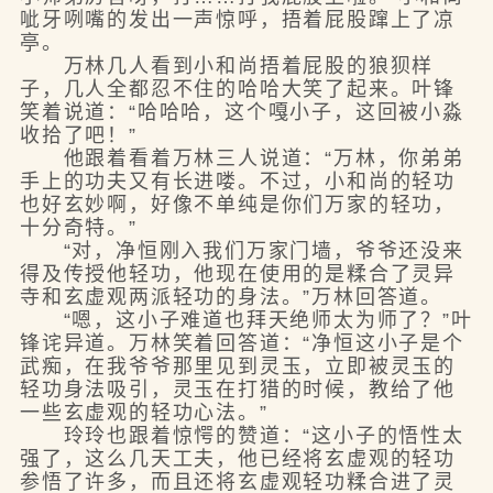
呲牙咧嘴的发出一声惊呼，捂着屁股蹿上了凉
亭。
万林几人看到小和尚捂着屁股的狼狈样
子，几人全都忍不住的哈哈大笑了起来。叶锋
笑着说道：“哈哈哈，这个嘎小子，这回被小淼
收拾了吧！”
他跟着看着万林三人说道：“万林，你弟弟
手上的功夫又有长进喽。不过，小和尚的轻功
也好玄妙啊，好像不单纯是你们万家的轻功，
十分奇特。”
“对，净恒刚入我们万家门墙，爷爷还没来
得及传授他轻功，他现在使用的是糅合了灵异
寺和玄虚观两派轻功的身法。”万林回答道。
“嗯，这小子难道也拜天绝师太为师了？”叶
锋诧异道。万林笑着回答道：“净恒这小子是个
武痴，在我爷爷那里见到灵玉，立即被灵玉的
轻功身法吸引，灵玉在打猎的时候，教给了他
一些玄虚观的轻功心法。”
玲玲也跟着惊愕的赞道：“这小子的悟性太
强了，这么几天工夫，他已经将玄虚观的轻功
参悟了许多，而且还将玄虚观轻功糅合进了灵