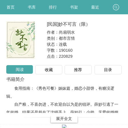
首页
书库
排行
书架
最近
[民国]妙不可言（限）
作者：尚扇弱水
类别：都市言情
状态：连载
字数：190160
点击：
220829
阅读
收藏
推荐
目录
书籍简介
食用指南：《秀色可餐》姊妹篇，婚恋小甜饼，有糖没逻
辑。
自产粮，不喜勿进，不欢迎自以为是的锐评。薛妙引逃了一
年的婚，结果还是栽在了沈铎手上。薛妙引：少帅，无爱的婚姻
展开全文
是不会幸福的！沈铎：会做就行。更多连载小说请收藏：